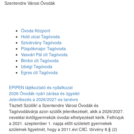
Szentendre Városi Óvodák
Toggle
navigati
Óvoda Központ
Hold utcai Tagóvoda
Szivárvány Tagóvoda
Püspökmajor Tagóvoda
Vasvári Pál úti Tagóvoda
Bimbó úti Tagóvoda
Izbégi Tagóvoda
Egres úti Tagóvoda
EPIPEN tájékoztató és nyilatkozat
2026 Óvodák nyári zárása és ügyelet
Jelentkezés a 2026/2027-es tanévre
Tisztelt Szülők! a Szentendre Városi Óvodák és
Tagóvodáivárja azon szülők jelentkezését, akik a 2026/2027.
nevelési évtőlgyermekük óvodai elhelyezését kérik. Felhívjuk
a 2021. szeptember 1. napja előtt született gyermekek
szüleinek figyelmét, hogy a 2011.évi CXC. törvény 8.§ (2)