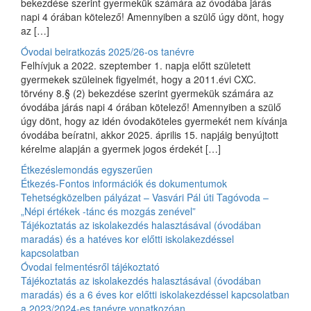
bekezdése szerint gyermekük számára az óvodába járás
napi 4 órában kötelező! Amennyiben a szülő úgy dönt, hogy
az […]
Óvodai beiratkozás 2025/26-os tanévre
Felhívjuk a 2022. szeptember 1. napja előtt született
gyermekek szüleinek figyelmét, hogy a 2011.évi CXC.
törvény 8.§ (2) bekezdése szerint gyermekük számára az
óvodába járás napi 4 órában kötelező! Amennyiben a szülő
úgy dönt, hogy az idén óvodaköteles gyermekét nem kívánja
óvodába beíratni, akkor 2025. április 15. napjáig benyújtott
kérelme alapján a gyermek jogos érdekét […]
Étkezéslemondás egyszerűen
Étkezés-Fontos információk és dokumentumok
Tehetségközelben pályázat – Vasvári Pál úti Tagóvoda –
„Népi értékek -tánc és mozgás zenével”
Tájékoztatás az iskolakezdés halasztásával (óvodában
maradás) és a hatéves kor előtti iskolakezdéssel
kapcsolatban
Óvodai felmentésről tájékoztató
Tájékoztatás az iskolakezdés halasztásával (óvodában
maradás) és a 6 éves kor előtti iskolakezdéssel kapcsolatban
a 2023/2024-es tanévre vonatkozóan