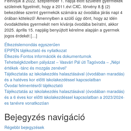
Felhívjuk a 2022. szeptember 1. napja előtt született gyermekek
szüleinek figyelmét, hogy a 2011.évi CXC. törvény 8.§ (2)
bekezdése szerint gyermekük számára az óvodába járás napi 4
órában kötelező! Amennyiben a szülő úgy dönt, hogy az idén
óvodaköteles gyermekét nem kívánja óvodába beíratni, akkor
2025. április 15. napjáig benyújtott kérelme alapján a gyermek
jogos érdekét […]
Étkezéslemondás egyszerűen
EPIPEN tájékoztató és nyilatkozat
Étkezés-Fontos információk és dokumentumok
Tehetségközelben pályázat – Vasvári Pál úti Tagóvoda – „Népi
értékek -tánc és mozgás zenével”
Tájékoztatás az iskolakezdés halasztásával (óvodában maradás)
és a hatéves kor előtti iskolakezdéssel kapcsolatban
Óvodai felmentésről tájékoztató
Tájékoztatás az iskolakezdés halasztásával (óvodában maradás)
és a 6 éves kor előtti iskolakezdéssel kapcsolatban a 2023/2024-
es tanévre vonatkozóan
Bejegyzés navigáció
Régebbi bejegyzések